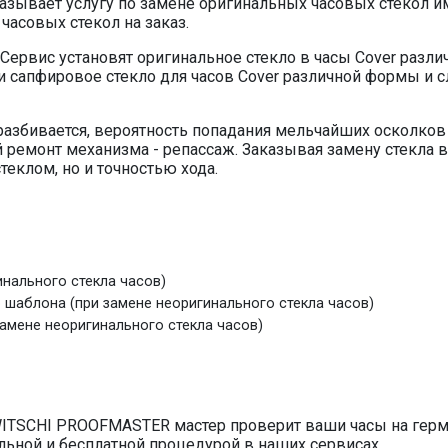
зывает услугу по замене оригинальных часовых стекол им
асовых стекол на заказ.
ервис установят оригинальное стекло в часы Cover разли
и сапфировое стекло для часов Cover различной формы и 
 разбивается, вероятность попадания мельчайших осколко
й ремонт механизма - репассаж. Заказывая замену стекла в
теклом, но и точностью хода.
инального стекла часов)
о шаблона (при замене неоригинального стекла часов)
замене неоригинального стекла часов)
ITSCHI PROOFMASTER мастер проверит ваши часы на герме
ельной и бесплатной процедурой в наших сервисах.