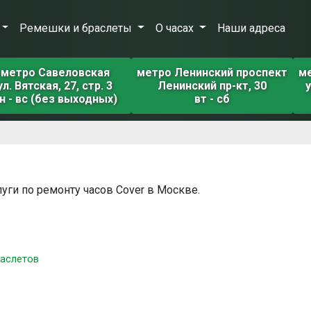
Ремешки и браслеты
О часах
Наши адреса
метро Савеловская
метро Ленинский проспект
м
ул. Вятская, 27, стр. 3
Ленинский пр-кт, 30
у
н - вс (без выходных)
вт - сб
луги по ремонту часов Cover в Москве.
раслетов