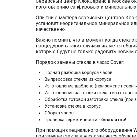
Сервисный центр КлокСервис в Москве ока
изготовлению сапфировых и минеральных ч
Опытные мастера сервисных центров КлокС
установят неоригинальное минеральное ил
качественно.
Важно помнить что в момент когда стекло
процедурой в таких случаях является общи
которые будут не только радовать новым с
Порядок замены стекла в часах Cover:
Полная разборка корпуса часов
Выпрессовка стекла из корпуса
Изготовление шаблона (при замене неориг
Изготовление заготовки стекла из готовог
Обработка готовой заготовки стекла (при 
Установка стекла в корпус
Сборка часов
Проверка герметичности -
бесплатно!
При помощи специального оборудования W
при замене стекла в часах является обязат