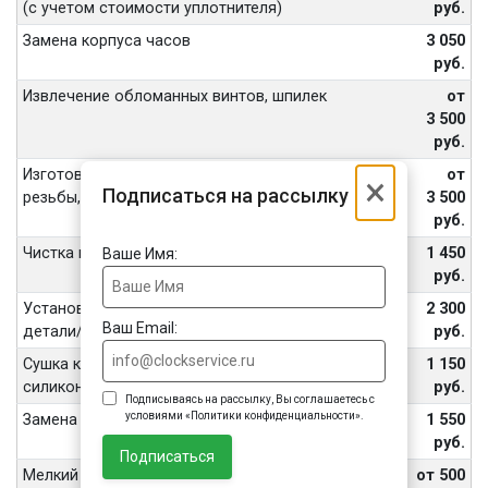
(с учетом стоимости уплотнителя)
руб.
Замена корпуса часов
3 050
руб.
Извлечение обломанных винтов, шпилек
от
3 500
руб.
Изготовление винтов, футора, восстановление
от
×
Подписаться на рассылку
резьбы, внутренних частей переводной головы
3 500
руб.
Чистка корпуса часов ультразвуком
1 450
Ваше Имя:
руб.
Установка или замена ранта, одной декоративной
2 300
Ваш Email:
детали/задней крышки/винтов
руб.
Сушка корпуса, механизма, герметизация
1 150
силиконом (без разборки механизма)
руб.
Подписываясь на рассылку, Вы соглашаетесь с
условиями «Политики конфиденциальности».
Замена переводной головки, кнопки, вала
1 550
руб.
Подписаться
Мелкий ремонт
от 500