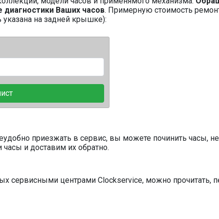
 коллекции, модели часов и применямого механизма.
Обращ
 диагностики Ваших часов
. Примерную стоимость ремон
ь указана на задней крышке):
лист
еудобно приезжать в сервис, вы можете починить часы, не
 часы и доставим их обратно.
мых сервисными центрами Clockservice, можно прочитать,