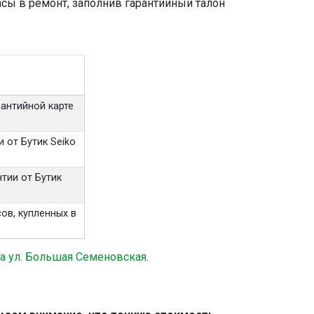
асы в ремонт, заполнив гарантийный талон
рантийной карте
 от Бутик Seiko
нтии от Бутик
ов, купленных в
а ул. Большая Семеновская
.