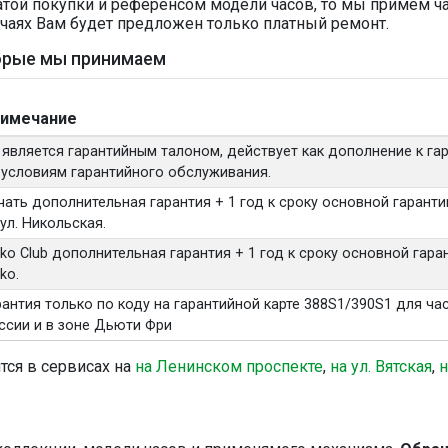
 датой покупки и референсом модели часов, то мы примем ч
учаях Вам будет предложен только платный ремонт.
торые мы принимаем
имечание
 является гарантийным талоном, действует как дополнение к га
 условиям гарантийного обслуживания.
чать дополнительная гарантия + 1 год к сроку основной гарантии
 ул. Никольская.
iko Club дополнительная гарантия + 1 год к сроку основной гара
ko.
рантия только по коду на гарантийной карте 388S1/390S1 для час
ссии и в зоне Дьюти Фри
тся в сервисах на
на Ленинском проспекте
,
на ул. Вятская
,
н