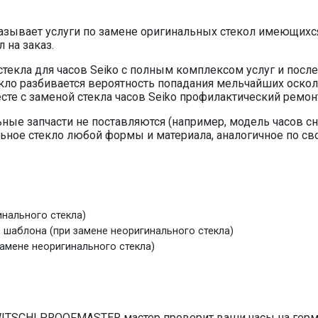
азывает услуги по замене оригинальных стекол имеющихся
 на заказ.
стекла для часов Seiko с полным комплексом услуг и посл
текло разбивается вероятность попадания мельчайших оско
есте с заменой стекла часов Seiko профилактический ремон
ьные запчасти не поставляются (например, модель часов сн
альное стекло любой формы и материала, аналогичное по с
инального стекла)
о шаблона (при замене неоригинального стекла)
замене неоригинального стекла)
ITSCHI PROOFMASTER мастер проверит ваши часы на герме