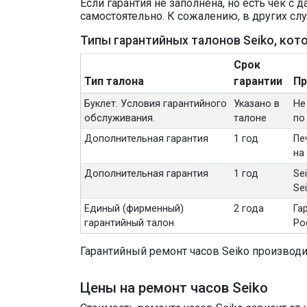
Если гарантия не заполнена, но есть чек с
самостоятельно. К сожалению, в других сл
Типы гарантийных талонов Seiko, ко
Срок
Тип талона
гарантии
Пр
Буклет. Условия гарантийного
Указано в
Не
обслуживания.
талоне
по
Дополнительная гарантия
1 год
Пе
на
Дополнительная гарантия
1 год
Se
Sei
Единый (фирменный)
2 года
Га
гарантийный талон
Ро
Гарантийный ремонт часов Seiko производи
Цены на ремонт часов Seiko