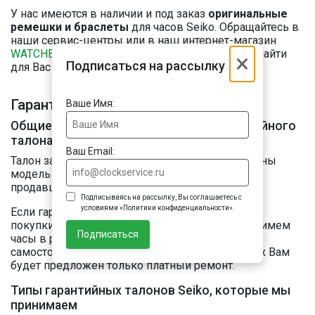
У нас имеются в наличии и под заказ
оригинальные
ремешки и браслеты
для часов Seiko. Обращайтесь в
наши сервис-центры или в наш интернет-магазин
WATCHBAND.RU
. Мы обязательно постараемся найти
×
Подписаться на рассылку
для Вас подходящий ремешок!
Гарантийный ремонт часов Seiko
Ваше Имя:
Общие требования к заполнению гарантийного
талона/инструкции/пластиковой карты
Ваш Email:
Талон заполнен корректно, если в талоне указаны
модель часов (референс), дата продажи, печать
продавца.
Подписываясь на рассылку, Вы соглашаетесь с
условиями «Политики конфиденциальности».
Если гарантия не заполнена, но есть чек с датой
покупки и референсом модели часов, то мы примем
Подписаться
часы в ремонт, заполнив гарантийный талон
самостоятельно. К сожалению, в других случаях Вам
будет предложен только платный ремонт.
Типы гарантийных талонов Seiko, которые мы
принимаем