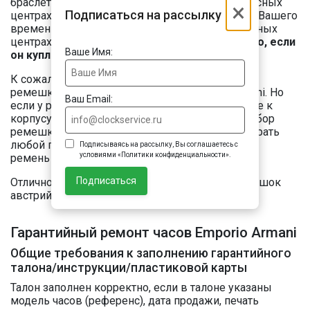
браслета, регулировка по объему руки в сервисных
×
Подписаться на рассылку
центрах Clockservice займет не более 10 минут Вашего
времени. Замена ремешка / браслета в сервисных
центрах Clockservice осуществляется
бесплатно, если
Ваше Имя:
он куплен у нас
.
К сожалению, мы не продаем оригинальных
ремешков и браслетов для часов Emporio Armani. Но
Ваш Email:
если у ремешка Ваших часов прямое крепление к
корпусу, не обязательно ограничивать свой выбор
ремешками от производителя. Вы можете выбрать
любой подходящий по размеру универсальный
Подписываясь на рассылку, Вы соглашаетесь с
условиями «Политики конфиденциальности».
ремень на свой вкус.
Подписаться
Отличной заменой оригинала может стать ремешок
австрийской фирмы Hirsch.
Гарантийный ремонт часов Emporio Armani
Общие требования к заполнению гарантийного
талона/инструкции/пластиковой карты
Талон заполнен корректно, если в талоне указаны
модель часов (референс), дата продажи, печать