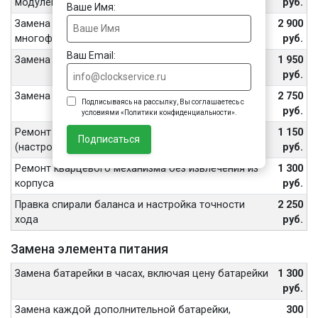
модулем
руб.
Ваше Имя:
Замена отдельных блоков в
2 900
многофункциональных часах
руб.
Ваш Email:
Замена механизма в простых часах
1 950
руб.
Замена механизма в часах с доп. функцией
2 750
Подписываясь на рассылку, Вы соглашаетесь с
руб.
условиями «Политики конфиденциальности».
Ремонт механизма без извлечения из корпуса
1 150
Подписаться
(настройка точности хода и др.)
руб.
Ремонт кварцевого механизма без извлечения из
1 300
корпуса
руб.
Правка спирали баланса и настройка точности
2 250
хода
руб.
Замена элемента питания
Замена батарейки в часах, включая цену батарейки
1 300
руб.
Замена каждой дополнительной батарейки,
300