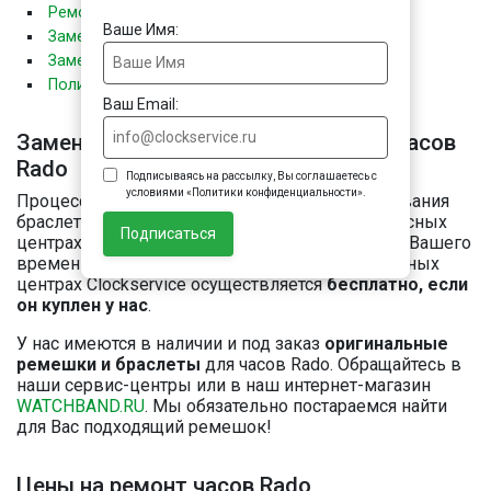
Ремонт часов RADO
Ваше Имя:
Замена стекла в часах RADO
Замена батарейки в часах RADO
Полировка часов RADO
Ваш Email:
Замена ремешка или браслета для часов
Rado
Подписываясь на рассылку, Вы соглашаетесь с
условиями «Политики конфиденциальности».
Процесс замены ремешка / браслета, укорачивания
браслета, регулировка по объему руки в сервисных
Подписаться
центрах Clockservice займет не более 10 минут Вашего
времени. Замена ремешка / браслета в сервисных
центрах Clockservice осуществляется
бесплатно, если
он куплен у нас
.
У нас имеются в наличии и под заказ
оригинальные
ремешки и браслеты
для часов Rado. Обращайтесь в
наши сервис-центры или в наш интернет-магазин
WATCHBAND.RU
. Мы обязательно постараемся найти
для Вас подходящий ремешок!
Цены на ремонт часов Rado