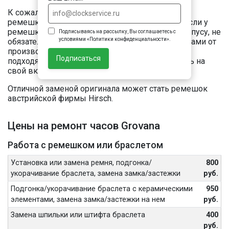
К сожалению, мы не продаем оригинальных
ремешков и браслетов для часов Grovana. Но если у
ремешка Ваших часов прямое крепление к корпусу, не
Подписываясь на рассылку, Вы соглашаетесь с
условиями «Политики конфиденциальности».
обязательно ограничивать свой выбор ремешками от
производителя. Вы можете выбрать любой
Подписаться
подходящий по размеру универсальный ремень на
свой вкус.
Отличной заменой оригинала может стать ремешок
австрийской фирмы Hirsch.
Цены на ремонт часов Grovana
Работа с ремешком или браслетом
Установка или замена ремня, подгонка/
800
укорачивание браслета, замена замка/застежки
руб.
Подгонка/укорачивание браслета с керамическими
950
элементами, замена замка/застежки на нем
руб.
Замена шпильки или штифта браслета
400
руб.