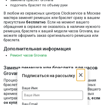
заменить браслет Grovana
подогнать браслет по объему руки
В любом из сервисных центров Clockservice в Москве
мастера заменят ремешок или браслет сразу в вашем
присутствии
бесплатно
. Если на момент вашего
обращения в сервисе не оказалось в наличии нужного
ремешка, браслета к вашей модели часов Grovana, вы
можете оформить заказ оригинального ремешка или
браслета.
Дополнительная информация
Ремонт часов Grovana
Замена ремешка или браслета для часов
×
Grovana
Подписаться на рассылку
Процесс замены ремешка / браслета, укорачивания
браслета, регулировка по объему руки в сервисных
Ваше Имя:
центрах Clockservice займет не более 10 минут Вашего
времени. Замена ремешка / браслета в сервисных
центрах Clockservice осуществляется
бесплатно, если
он куплен у нас
.
Ваш Email: