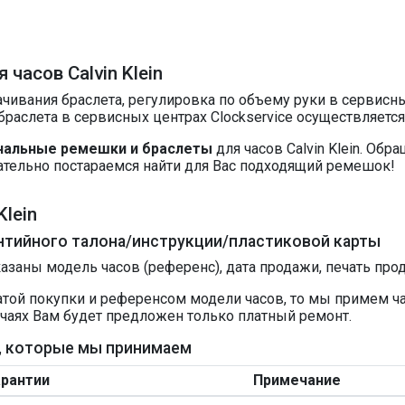
часов Calvin Klein
чивания браслета, регулировка по объему руки в сервисных
раслета в сервисных центрах Clockservice осуществляетс
нальные ремешки и браслеты
для часов Calvin Klein. Об
ательно постараемся найти для Вас подходящий ремешок!
Klein
нтийного талона/инструкции/пластиковой карты
казаны модель часов (референс), дата продажи, печать про
 датой покупки и референсом модели часов, то мы примем ч
учаях Вам будет предложен только платный ремонт.
in, которые мы принимаем
арантии
Примечание