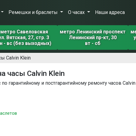
Ремешки и браслеты
О часах
Наши адреса
метро Савеловская
метро Ленинский проспект
м
ул. Вятская, 27, стр. 3
Ленинский пр-кт, 30
у
н - вс (без выходных)
вт - сб
 Calvin Klein
 часы Calvin Klein
 по гарантийному и постгарантийному ремонту часов Calvin 
раслетов