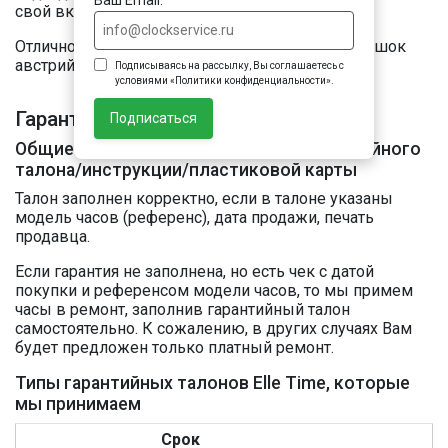
свой вкус.
Отличной заменой оригинала может стать ремешок
австрийской фирмы Hirsch.
Подписываясь на рассылку, Вы соглашаетесь с
условиями «Политики конфиденциальности».
Гарантийный ремонт часов Elle Time
Подписаться
Общие требования к заполнению гарантийного
талона/инструкции/пластиковой карты
Талон заполнен корректно, если в талоне указаны
модель часов (референс), дата продажи, печать
продавца.
Если гарантия не заполнена, но есть чек с датой
покупки и референсом модели часов, то мы примем
часы в ремонт, заполнив гарантийный талон
самостоятельно. К сожалению, в других случаях Вам
будет предложен только платный ремонт.
Типы гарантийных талонов Elle Time, которые
мы принимаем
Срок