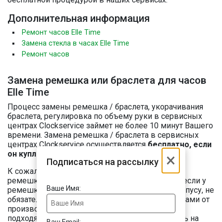
Дополнительная информация
Ремонт часов Elle Time
Замена стекла в часах Elle Time
Ремонт часов
Замена ремешка или браслета для часов
Elle Time
Процесс замены ремешка / браслета, укорачивания
браслета, регулировка по объему руки в сервисных
центрах Clockservice займет не более 10 минут Вашего
времени. Замена ремешка / браслета в сервисных
центрах Clockservice осуществляется
бесплатно, если
он куплен у нас
.
×
Подписаться на рассылку
К сожалению, мы не продаем оригинальных
ремешков и браслетов для часов Elle Time. Но если у
Ваше Имя:
ремешка Ваших часов прямое крепление к корпусу, не
обязательно ограничивать свой выбор ремешками от
производителя. Вы можете выбрать любой
подходящий по размеру универсальный ремень на
Ваш Email: