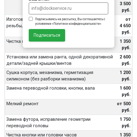
3 500
руб.
Изготовление винтов, футора, восстановление
от
Подписываясь на рассылку, Вы соглашаетесь с
условиями «Политики конфиденциальности».
резьбы, внутренних частей переводной головы
4 650
руб.
Подписаться
Чистка корпуса часов ультразвуком
1 350
руб.
Установка или замена ранта, одной декоративной
2 600
детали/задней крышки/винтов
руб.
Сушка корпуса, механизма, герметизация
1 200
силиконом (без разборки механизма)
руб.
Замена переводной головки, кнопки, вала
1 600
руб.
Мелкий ремонт
от 500
руб.
Замена футора, исправление геометрии
1 750
переводной головы
руб.
Чистка кнопки или головки часов
1 350