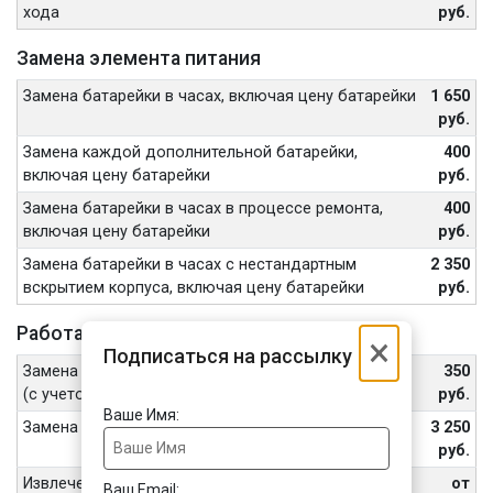
хода
руб.
Замена элемента питания
Замена батарейки в часах, включая цену батарейки
1 650
руб.
Замена каждой дополнительной батарейки,
400
включая цену батарейки
руб.
Замена батарейки в часах в процессе ремонта,
400
включая цену батарейки
руб.
Замена батарейки в часах с нестандартным
2 350
вскрытием корпуса, включая цену батарейки
руб.
Работа с корпусом, кнопками и головкой
×
Подписаться на рассылку
Замена уплотнителя в процессе замены батарейки
350
(с учетом стоимости уплотнителя)
руб.
Ваше Имя:
Замена корпуса часов
3 250
руб.
Извлечение обломанных винтов, шпилек
от
Ваш Email: