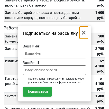
Замена батарейки в часах в процессе ремонта,
300
включая цену батарейки
руб.
Замена батарейки в часах с нестандартным
1 600
вскрытием корпуса, включая цену батарейки
руб.
Работа с корпусом, кнопками и головкой
×
Подписаться на рассылку
Замена уплотнителя в процессе замены батарейки
300
(с учетом стоимости уплотнителя)
руб.
Ваше Имя:
Замена корпуса часов
2 750
руб.
Извлечение обломанных винтов, шпилек
от
Ваш Email:
4 100
руб.
Изготовление винтов, футора, восстановление
от
Подписываясь на рассылку, Вы соглашаетесь с
условиями «Политики конфиденциальности».
резьбы, внутренних частей переводной головы
4 100
руб.
Подписаться
Чистка корпуса часов ультразвуком
1 400
руб.
Установка или замена ранта, одной декоративной
2 350