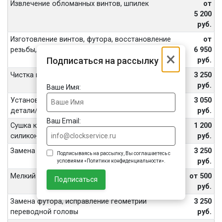
Извлечение обломанных винтов, шпилек
от
5 200
руб.
Изготовление винтов, футора, восстановление
от
резьбы, внутренних частей переводной головы
6 950
×
Подписаться на рассылку
руб.
Чистка корпуса часов ультразвуком
3 250
руб.
Ваше Имя:
Установка или замена ранта, одной декоративной
3 050
детали/задней крышки/винтов
руб.
Ваш Email:
Сушка корпуса, механизма, герметизация
1 200
силиконом (без разборки механизма)
руб.
Замена переводной головки, кнопки, вала
3 250
Подписываясь на рассылку, Вы соглашаетесь с
руб.
условиями «Политики конфиденциальности».
Мелкий ремонт
от 500
Подписаться
руб.
Замена футора, исправление геометрии
3 250
переводной головы
руб.