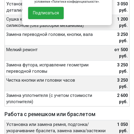
условиями «Политики конфиденциальности».
Установка или замена ранта, одной декоративной
3 050
детали/задней крышки/винтов
руб.
Подписаться
Сушка корпуса, механизма, герметизация
1 200
силиконом (без разборки механизма)
руб.
Замена переводной головки, кнопки, вала
3 250
руб.
Мелкий ремонт
от 500
руб.
Замена футора, исправление геометрии
3 250
переводной головы
руб.
Чистка кнопки или головки часов
3 250
руб.
Замена уплотнителя (с учетом стоимости
2 600
уплотнителя)
руб.
Работа с ремешком или браслетом
Установка или замена ремня, подгонка/
1 050
укорачивание браслета, замена замка/застежки
руб.