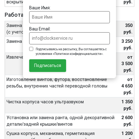
вскрытием корпуса, включая цену батарейки
руб.
Ваше Имя:
Работа с корпусом, кнопками и головкой
Замена уплотнителя в процессе замены батарейки
350
Ваш Email:
(с учетом стоимости уплотнителя)
руб.
Замена корпуса часов
3 250
руб.
Подписываясь на рассылку, Вы соглашаетесь с
условиями «Политики конфиденциальности».
Извлечение обломанных винтов, шпилек
от
3 500
Подписаться
руб.
Изготовление винтов, футора, восстановление
от
резьбы, внутренних частей переводной головы
4 650
руб.
Чистка корпуса часов ультразвуком
1 350
руб.
Установка или замена ранта, одной декоративной
2 600
детали/задней крышки/винтов
руб.
Сушка корпуса, механизма, герметизация
1 200