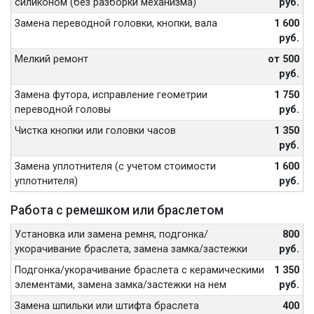
силиконом (без разборки механизма)
руб.
Замена переводной головки, кнопки, вала
1 600
руб.
Мелкий ремонт
от 500
руб.
Замена футора, исправление геометрии
1 750
переводной головы
руб.
Чистка кнопки или головки часов
1 350
руб.
Замена уплотнителя (с учетом стоимости
1 600
уплотнителя)
руб.
Работа с ремешком или браслетом
Установка или замена ремня, подгонка/
800
укорачивание браслета, замена замка/застежки
руб.
Подгонка/укорачивание браслета с керамическими
1 350
элементами, замена замка/застежки на нем
руб.
Замена шпильки или штифта браслета
400