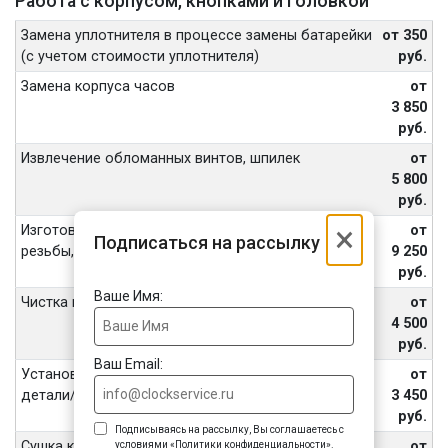
Работа с корпусом, кнопками и головкой
Замена уплотнителя в процессе замены батарейки
от 350
(с учетом стоимости уплотнителя)
руб.
Замена корпуса часов
от
3 850
руб.
Извлечение обломанных винтов, шпилек
от
5 800
руб.
×
Изготовление винтов, футора, восстановление
от
Подписаться на рассылку
резьбы, внутренних частей переводной головы
9 250
руб.
Ваше Имя:
Чистка корпуса часов ультразвуком
от
4 500
руб.
Ваш Email:
Установка или замена ранта, одной декоративной
от
детали/задней крышки/винтов
3 450
руб.
Подписываясь на рассылку, Вы соглашаетесь с
Сушка корпуса, механизма, герметизация
от
условиями «Политики конфиденциальности».