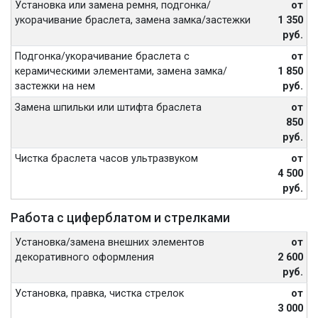
Установка или замена ремня, подгонка/
от
укорачивание браслета, замена замка/застежки
1 350
руб.
Подгонка/укорачивание браслета с
от
керамическими элементами, замена замка/
1 850
застежки на нем
руб.
Замена шпильки или штифта браслета
от
850
руб.
Чистка браслета часов ультразвуком
от
4 500
руб.
Работа с циферблатом и стрелками
Установка/замена внешних элементов
от
декоративного оформления
2 600
руб.
Установка, правка, чистка стрелок
от
3 000