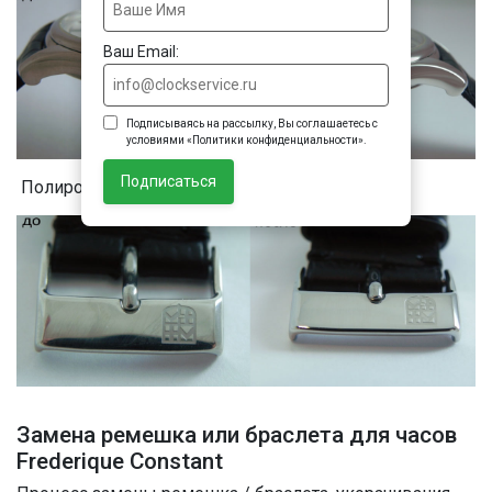
Ваш Email:
Подписываясь на рассылку, Вы соглашаетесь с
условиями «Политики конфиденциальности».
Подписаться
Полировка застежки часов
Замена ремешка или браслета для часов
Frederique Constant