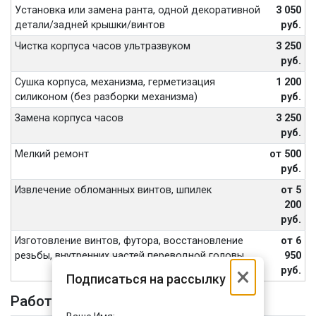
Установка или замена ранта, одной декоративной
3 050
детали/задней крышки/винтов
руб.
Чистка корпуса часов ультразвуком
3 250
руб.
Сушка корпуса, механизма, герметизация
1 200
силиконом (без разборки механизма)
руб.
Замена корпуса часов
3 250
руб.
Мелкий ремонт
от 500
руб.
Извлечение обломанных винтов, шпилек
от 5
200
руб.
Изготовление винтов, футора, восстановление
от 6
резьбы, внутренних частей переводной головы
950
×
руб.
Подписаться на рассылку
Работа с ремешком или браслетом