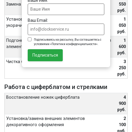
Ваше Имя:
Замена шпильки или штифта браслета
550
руб.
Установка или замена ремня, подгонка/
1
Ваш Email:
укорачивание браслета, замена замка/застежки
050
руб.
Подписываясь на рассылку, Вы соглашаетесь с
Подгонка/укорачивание браслета с керамическими
1
условиями «Политики конфиденциальности».
элементами, замена замка/застежки на нем
600
руб.
Подписаться
Чистка браслета часов ультразвуком
3
250
руб.
Работа с циферблатом и стрелками
Восстановление ножек циферблата
4
900
руб.
Установка/замена внешних элементов
2
декоративного оформления
100
руб.