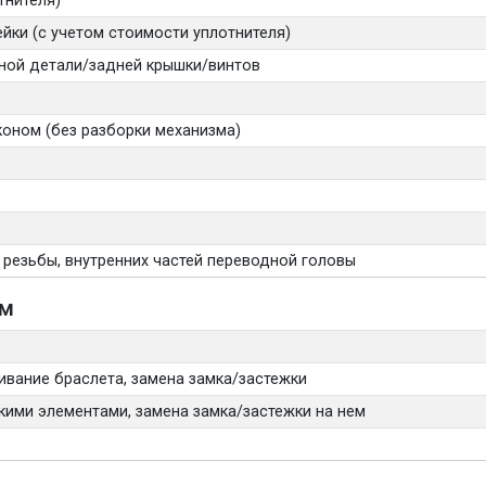
тнителя)
йки (с учетом стоимости уплотнителя)
вной детали/задней крышки/винтов
коном (без разборки механизма)
 резьбы, внутренних частей переводной головы
ом
ивание браслета, замена замка/застежки
кими элементами, замена замка/застежки на нем