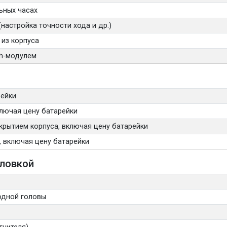
ьных часах
настройка точности хода и др.)
 из корпуса
th-модулем
рейки
лючая цену батарейки
крытием корпуса, включая цену батарейки
, включая цену батарейки
оловкой
одной головы