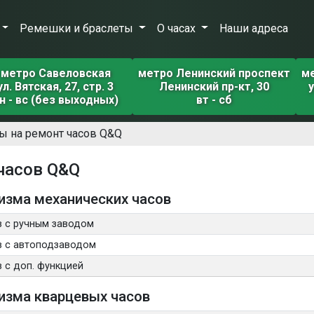
Ремешки и браслеты
О часах
Наши адреса
метро Савеловская
метро Ленинский проспект
м
ул. Вятская, 27, стр. 3
Ленинский пр-кт, 30
у
н - вс (без выходных)
вт - сб
ы на ремонт часов Q&Q
часов Q&Q
изма механических часов
в с ручным заводом
в с автоподзаводом
 с доп. функцией
изма кварцевых часов