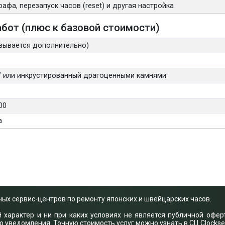
афа, перезапуск часов (reset) и другая настройка
бот (плюс к базовой стоимости)
вывается дополнительно)
 / или инкрустированный драгоценными камнями
00
а
ых сервис-центров по ремонту японских и швейцарских часов.
арактер и ни при каких условиях не является публичной оферт
уведомления. Точную стоимость услуг можно узнать в СЦ Clockse