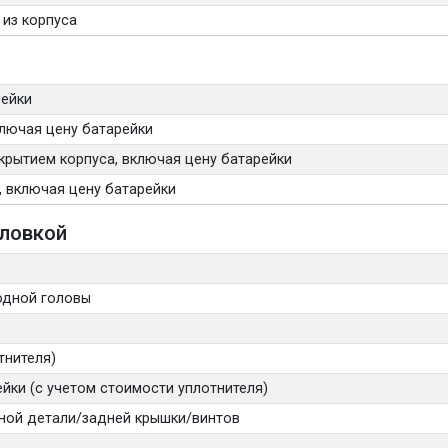
 из корпуса
рейки
лючая цену батарейки
крытием корпуса, включая цену батарейки
, включая цену батарейки
оловкой
одной головы
тнителя)
йки (с учетом стоимости уплотнителя)
вной детали/задней крышки/винтов