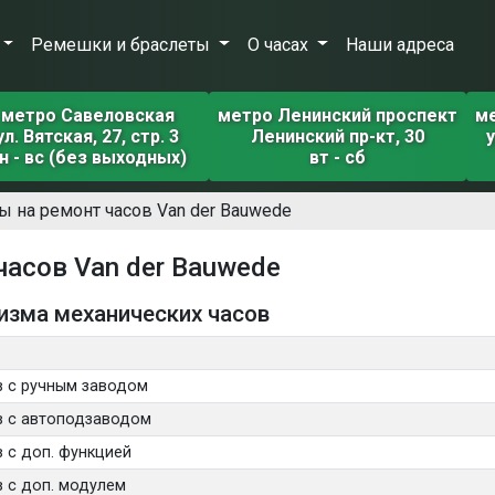
Ремешки и браслеты
О часах
Наши адреса
метро Савеловская
метро Ленинский проспект
м
ул. Вятская, 27, стр. 3
Ленинский пр-кт, 30
у
н - вс (без выходных)
вт - сб
ы на ремонт часов Van der Bauwede
часов Van der Bauwede
изма механических часов
в с ручным заводом
в с автоподзаводом
 с доп. функцией
 с доп. модулем