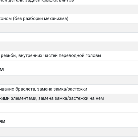
вной детали/задней крышки/винтов
коном (без разборки механизма)
 резьбы, внутренних частей переводной головы
ом
ивание браслета, замена замка/застежки
кими элементами, замена замка/застежки на нем
ми