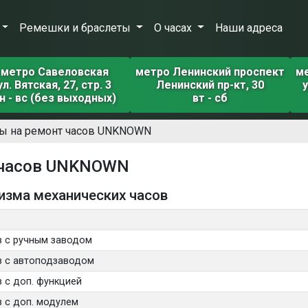
Ремешки и браслеты
О часах
Наши адреса
метро Савеловская
метро Ленинский проспект
м
ул. Вятская, 27, стр. 3
Ленинский пр-кт, 30
у
н - вс (без выходных)
вт - сб
ы на ремонт часов UNKNOWN
у часов UNKNOWN
изма механических часов
в с ручным заводом
в с автоподзаводом
 с доп. функцией
 с доп. модулем