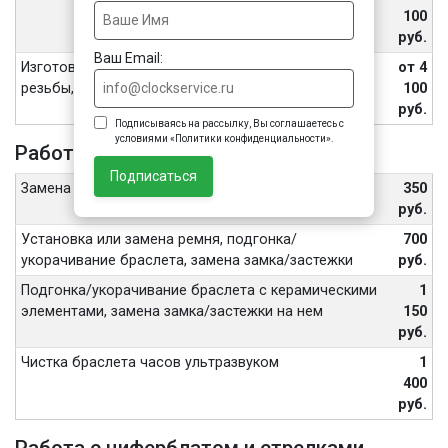
100
руб.
Ваш Email:
Изготовление винтов, футора, восстановление
от 4
резьбы, внутренних частей переводной головы
100
руб.
Подписываясь на рассылку, Вы соглашаетесь с
условиями «Политики конфиденциальности».
Работа с ремешком или браслетом
Подписаться
Замена шпильки или штифта браслета
350
руб.
Установка или замена ремня, подгонка/
700
укорачивание браслета, замена замка/застежки
руб.
Подгонка/укорачивание браслета с керамическими
1
элементами, замена замка/застежки на нем
150
руб.
Чистка браслета часов ультразвуком
1
400
руб.