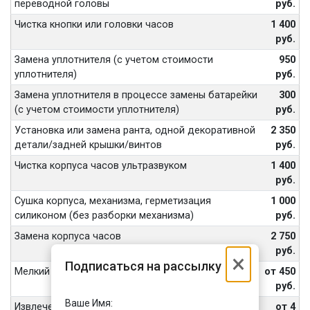
переводной головы
руб.
Чистка кнопки или головки часов
1 400
руб.
Замена уплотнителя (с учетом стоимости
950
уплотнителя)
руб.
Замена уплотнителя в процессе замены батарейки
300
(с учетом стоимости уплотнителя)
руб.
Установка или замена ранта, одной декоративной
2 350
детали/задней крышки/винтов
руб.
Чистка корпуса часов ультразвуком
1 400
руб.
Сушка корпуса, механизма, герметизация
1 000
силиконом (без разборки механизма)
руб.
Замена корпуса часов
2 750
руб.
×
Подписаться на рассылку
Мелкий ремонт
от 450
руб.
Ваше Имя:
Извлечение обломанных винтов, шпилек
от 4