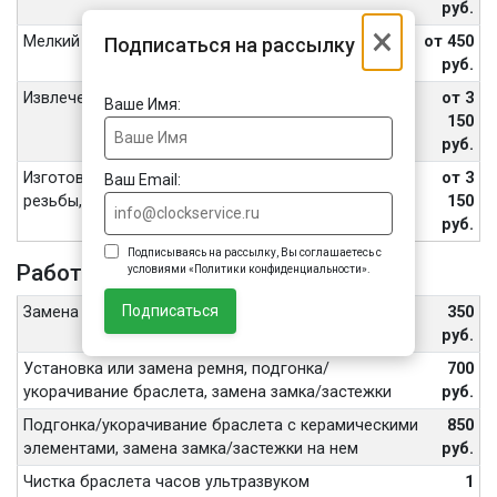
руб.
×
Мелкий ремонт
от 450
Подписаться на рассылку
руб.
Извлечение обломанных винтов, шпилек
от 3
Ваше Имя:
150
руб.
Изготовление винтов, футора, восстановление
от 3
Ваш Email:
резьбы, внутренних частей переводной головы
150
руб.
Подписываясь на рассылку, Вы соглашаетесь с
Работа с ремешком или браслетом
условиями «Политики конфиденциальности».
Подписаться
Замена шпильки или штифта браслета
350
руб.
Установка или замена ремня, подгонка/
700
укорачивание браслета, замена замка/застежки
руб.
Подгонка/укорачивание браслета с керамическими
850
элементами, замена замка/застежки на нем
руб.
Чистка браслета часов ультразвуком
1