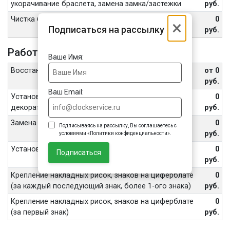
укорачивание браслета, замена замка/застежки
руб.
Чистка браслета часов ультразвуком
0
×
Подписаться на рассылку
руб.
Работа с циферблатом и стрелками
Ваше Имя:
Восстановление ножек циферблата
от 0
руб.
Ваш Email:
Установка/замена внешних элементов
0
декоративного оформления
руб.
Замена / укрепление / чистка циферблата
0
Подписываясь на рассылку, Вы соглашаетесь с
руб.
условиями «Политики конфиденциальности».
Установка, правка, чистка стрелок
0
Подписаться
руб.
Крепление накладных рисок, знаков на циферблате
0
(за каждый последующий знак, более 1-ого знака)
руб.
Крепление накладных рисок, знаков на циферблате
0
(за первый знак)
руб.