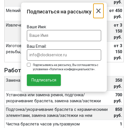
руб.
×
Мелкий ремонт
от 450
Подписаться на рассылку
руб.
Извлечение обломанных винтов, шпилек
от 3
Ваше Имя:
150
руб.
Изготовление винтов, футора, восстановление
от 3
Ваш Email:
резьбы, внутренних частей переводной головы
150
руб.
Подписываясь на рассылку, Вы соглашаетесь с
Работа с ремешком или браслетом
условиями «Политики конфиденциальности».
Подписаться
Замена шпильки или штифта браслета
350
руб.
Установка или замена ремня, подгонка/
700
укорачивание браслета, замена замка/застежки
руб.
Подгонка/укорачивание браслета с керамическими
850
элементами, замена замка/застежки на нем
руб.
Чистка браслета часов ультразвуком
1