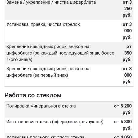
Замена / укрепление / чистка циферблата
от 3
250
руб.
Установка, правка, чистка стрелок
от 3
000
руб.
Крепление накладных рисок, знаков на
от
циферблате (за каждый последующий знак, более
350
1-ого знака)
руб.
Крепление накладных рисок, знаков на
от 3
циферблате (за первый знак)
000
руб.
Работа со стеклом
Полировка минерального стекла
от 5 200
руб.
Изготовление стекла (сфера,линза, выпуклое)
от 5 800
руб.
Установка плоского круглого стекла
от 4 050