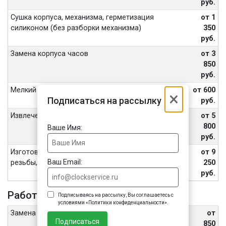
руб.
Сушка корпуса, механизма, герметизация
от 1
силиконом (без разборки механизма)
350
руб.
Замена корпуса часов
от 3
850
руб.
Мелкий ремонт
от 600
×
Подписаться на рассылку
руб.
Извлечение обломанных винтов, шпилек
от 5
800
Ваше Имя:
руб.
Изготовление винтов, футора, восстановление
от 9
Ваш Email:
резьбы, внутренних частей переводной головы
250
руб.
Работа с ремешком или браслетом
Подписываясь на рассылку, Вы соглашаетесь с
условиями «Политики конфиденциальности».
Замена шпильки или штифта браслета
от
Подписаться
850