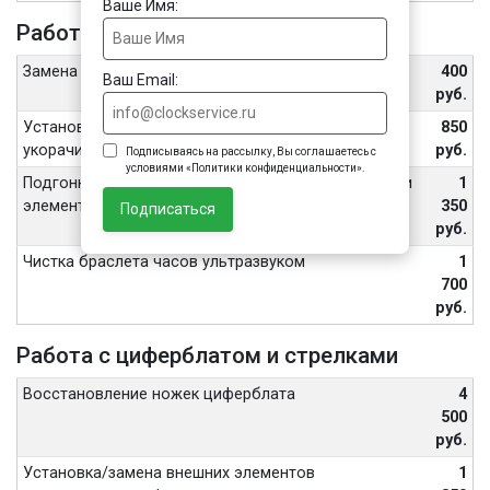
Ваше Имя:
Работа с ремешком или браслетом
Замена шпильки или штифта браслета
400
Ваш Email:
руб.
Установка или замена ремня, подгонка/
850
укорачивание браслета, замена замка/застежки
руб.
Подписываясь на рассылку, Вы соглашаетесь с
условиями «Политики конфиденциальности».
Подгонка/укорачивание браслета с керамическими
1
элементами, замена замка/застежки на нем
350
Подписаться
руб.
Чистка браслета часов ультразвуком
1
700
руб.
Работа с циферблатом и стрелками
Восстановление ножек циферблата
4
500
руб.
Установка/замена внешних элементов
1