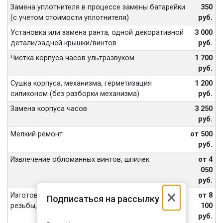
Замена уплотнителя в процессе замены батарейки
350
(с учетом стоимости уплотнителя)
руб.
Установка или замена ранта, одной декоративной
3 000
детали/задней крышки/винтов
руб.
Чистка корпуса часов ультразвуком
1 700
руб.
Сушка корпуса, механизма, герметизация
1 200
силиконом (без разборки механизма)
руб.
Замена корпуса часов
3 250
руб.
Мелкий ремонт
от 500
руб.
Извлечение обломанных винтов, шпилек
от 4
050
руб.
×
Изготовление винтов, футора, восстановление
от 8
Подписаться на рассылку
резьбы, внутренних частей переводной головы
100
руб.