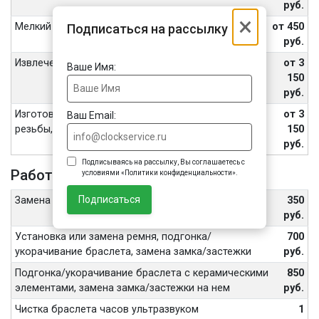
руб.
×
Мелкий ремонт
от 450
Подписаться на рассылку
руб.
Извлечение обломанных винтов, шпилек
от 3
Ваше Имя:
150
руб.
Изготовление винтов, футора, восстановление
от 3
Ваш Email:
резьбы, внутренних частей переводной головы
150
руб.
Подписываясь на рассылку, Вы соглашаетесь с
Работа с ремешком или браслетом
условиями «Политики конфиденциальности».
Подписаться
Замена шпильки или штифта браслета
350
руб.
Установка или замена ремня, подгонка/
700
укорачивание браслета, замена замка/застежки
руб.
Подгонка/укорачивание браслета с керамическими
850
элементами, замена замка/застежки на нем
руб.
Чистка браслета часов ультразвуком
1