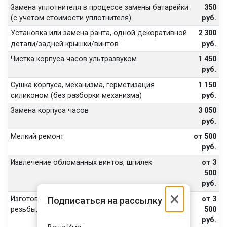
Замена уплотнителя в процессе замены батарейки
350
(с учетом стоимости уплотнителя)
руб.
Установка или замена ранта, одной декоративной
2 300
детали/задней крышки/винтов
руб.
Чистка корпуса часов ультразвуком
1 450
руб.
Сушка корпуса, механизма, герметизация
1 150
силиконом (без разборки механизма)
руб.
Замена корпуса часов
3 050
руб.
Мелкий ремонт
от 500
руб.
Извлечение обломанных винтов, шпилек
от 3
500
руб.
×
Изготовление винтов, футора, восстановление
от 3
Подписаться на рассылку
резьбы, внутренних частей переводной головы
500
руб.