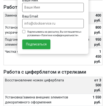
Ваше Имя:
Работа с ремешком или браслетом
Замена шпильки или штифта браслета
400
Ваш Email:
руб.
Установка или замена ремня, подгонка/
800
Подписываясь на рассылку, Вы соглашаетесь с
укорачивание браслета, замена замка/застежки
руб.
условиями «Политики конфиденциальности».
Подгонка/укорачивание браслета с керамическими
950
Подписаться
элементами, замена замка/застежки на нем
руб.
Чистка браслета часов ультразвуком
1
450
руб.
Работа с циферблатом и стрелками
Восстановление ножек циферблата
от 3
500
руб.
Установка/замена внешних элементов
1 550
декоративного оформления
руб.